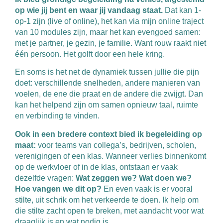
op wie jij bent en waar jij vandaag staat.
Dat kan 1-
op-1 zijn (live of online), het kan via mijn online traject
van 10 modules zijn, maar het kan evengoed samen:
met je partner, je gezin, je familie. Want rouw raakt niet
één persoon. Het golft door een hele kring.
En soms is het net de dynamiek tussen jullie die pijn
doet: verschillende snelheden, andere manieren van
voelen, de ene die praat en de andere die zwijgt. Dan
kan het helpend zijn om samen opnieuw taal, ruimte
en verbinding te vinden.
Ook in een bredere context bied ik begeleiding op
maat:
voor teams van collega’s, bedrijven, scholen,
verenigingen of een klas. Wanneer verlies binnenkomt
op de werkvloer of in de klas, ontstaan er vaak
dezelfde vragen:
Wat zeggen we? Wat doen we?
Hoe vangen we dit op?
En even vaak is er vooral
stilte, uit schrik om het verkeerde te doen. Ik help om
die stilte zacht open te breken, met aandacht voor wat
draaglijk is en wat nodig is.