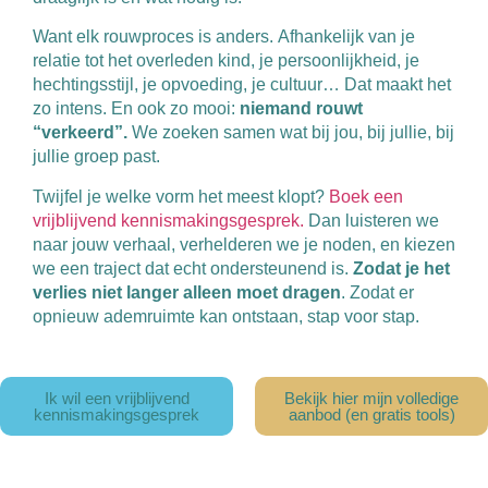
Want elk rouwproces is anders. Afhankelijk van je
relatie tot het overleden kind, je persoonlijkheid, je
hechtingsstijl, je opvoeding, je cultuur… Dat maakt het
zo intens. En ook zo mooi:
niemand rouwt
“verkeerd”.
We zoeken samen wat bij jou, bij jullie, bij
jullie groep past.
Twijfel je welke vorm het meest klopt?
Boek een
vrijblijvend kennismakingsgesprek.
Dan luisteren we
naar jouw verhaal, verhelderen we je noden, en kiezen
we een traject dat echt ondersteunend is.
Zodat je het
verlies niet langer alleen moet dragen
. Zodat er
opnieuw ademruimte kan ontstaan, stap voor stap.
Ik wil een vrijblijvend
Bekijk hier mijn volledige
kennismakingsgesprek
aanbod (en gratis tools)